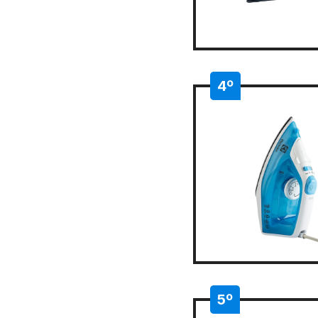
4º
5º