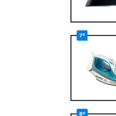
7º
8º