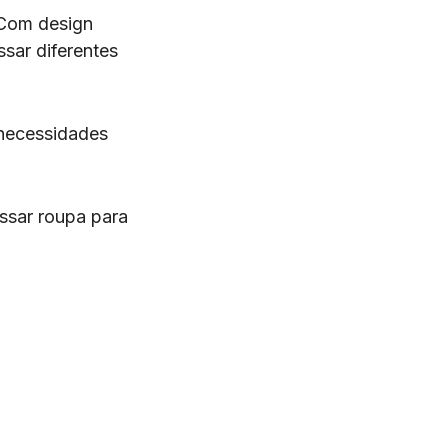
 Com design
sar diferentes
 necessidades
assar roupa para