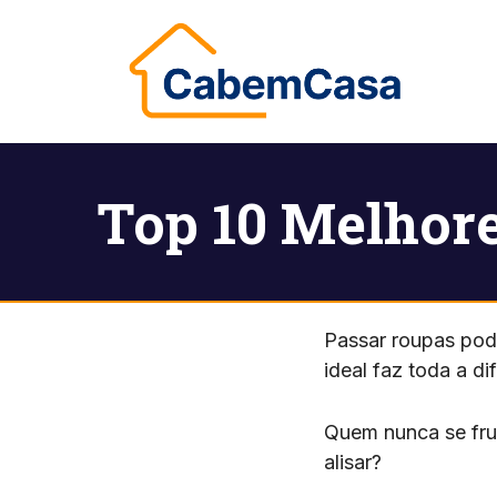
Pular
para
o
conteúdo
Top 10 Melhore
Passar roupas pode
ideal faz toda a di
Quem nunca se fru
alisar?