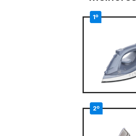
1º
2º