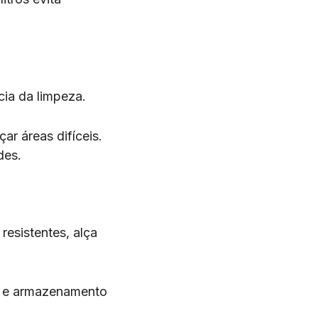
cia da limpeza.
r áreas difíceis.
des.
resistentes, alça
e e armazenamento