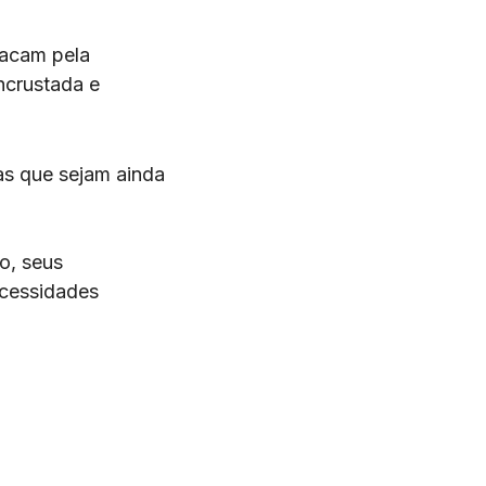
acam pela
ncrustada e
as que sejam ainda
o, seus
ecessidades