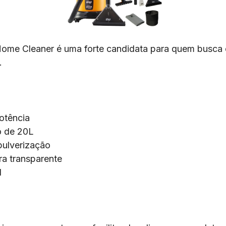
ome Cleaner é uma forte candidata para quem busca e
.
otência
o de 20L
pulverização
ra transparente
l