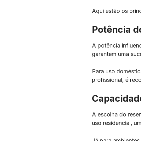
Aqui estão os princ
Potência d
A potência influe
garantem uma sucçã
Para uso doméstic
profissional, é r
Capacidade
A escolha do reser
uso residencial, u
Já para ambientes 