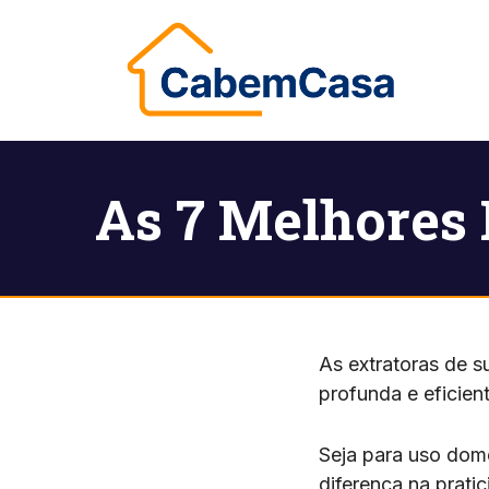
Pular
para
o
conteúdo
As 7 Melhores 
As extratoras de 
profunda e eficien
Seja para uso domé
diferença na prati