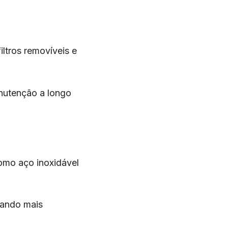
iltros removíveis e
anutenção a longo
como aço inoxidável
nando mais