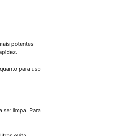
mais potentes
rapidez.
nquanto para uso
 ser limpa. Para
itros evita