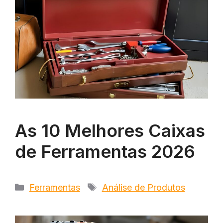
As 10 Melhores Caixas
de Ferramentas 2026
Categorias
Tags
Ferramentas
Análise de Produtos