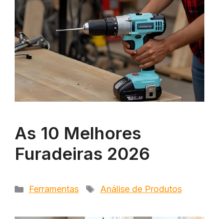
As 10 Melhores
Furadeiras 2026
Categorias
Tags
Ferramentas
Análise de Produtos