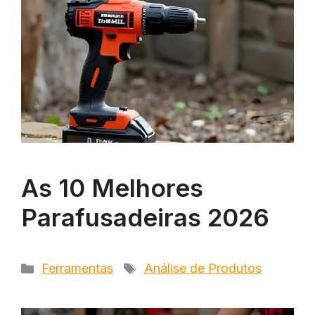
As 10 Melhores
Parafusadeiras 2026
Categorias
Tags
Ferramentas
Análise de Produtos