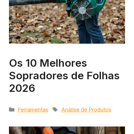
Os 10 Melhores
Sopradores de Folhas
2026
Categorias
Tags
Ferramentas
Análise de Produtos