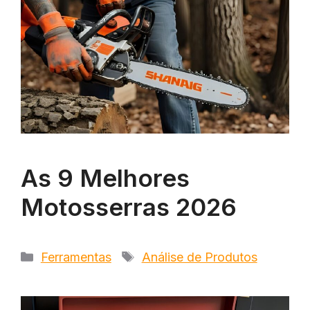
As 9 Melhores
Motosserras 2026
Categorias
Tags
Ferramentas
Análise de Produtos