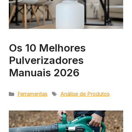
Os 10 Melhores
Pulverizadores
Manuais 2026
Categorias
Tags
Ferramentas
Análise de Produtos