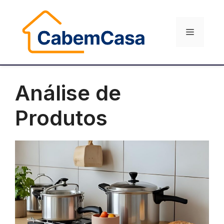
Pular
para
Menu
o
conteúdo
Análise de
Produtos