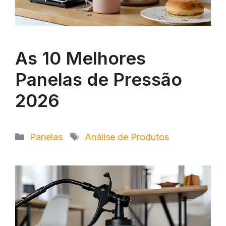
As 10 Melhores
Panelas de Pressão
2026
Categorias
Tags
Panelas
Análise de Produtos